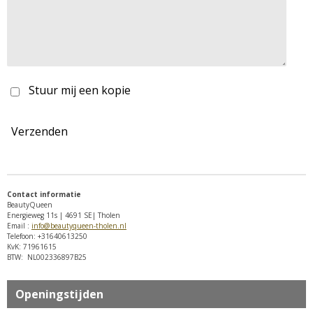
Stuur mij een kopie
Verzenden
Contact informatie
BeautyQueen
Energieweg 11s | 4691 SE| Tholen
Email :
info@beautyqueen-tholen.nl
Telefoon: +31640613250
KvK: 71961615
BTW: NL002336897B25
Openingstijden