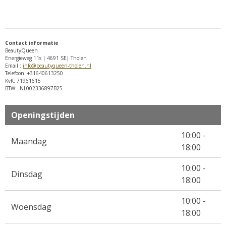
Contact informatie
BeautyQueen
Energieweg 11s | 4691 SE| Tholen
Email :
info@beautyqueen-tholen.nl
Telefoon: +31640613250
KvK: 71961615
BTW: NL002336897B25
Openingstijden
10:00 -
Maandag
18:00
10:00 -
Dinsdag
18:00
10:00 -
Woensdag
18:00