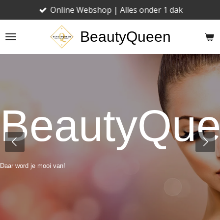
Online Webshop | Alles onder 1 dak
Ga
direct
BeautyQueen
naar
de
hoofdinhoud
BeautyQu
Daar word je mooi van!