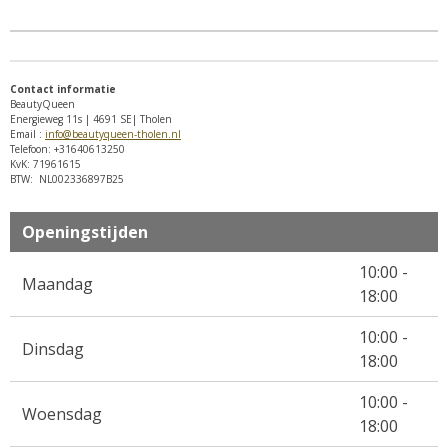
Contact informatie
BeautyQueen
Energieweg 11s | 4691 SE| Tholen
Email :
info@beautyqueen-tholen.nl
Telefoon: +31640613250
KvK: 71961615
BTW: NL002336897B25
Openingstijden
10:00 -
Maandag
18:00
10:00 -
Dinsdag
18:00
10:00 -
Woensdag
18:00