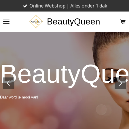
Online Webshop | Alles onder 1 dak
Ga
direct
BeautyQueen
naar
de
hoofdinhoud
BeautyQu
Daar word je mooi van!