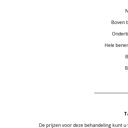
N
Boven b
Onderb
Hele bene
B
B
________________
T
De prijzen voor deze behandeling kunt u