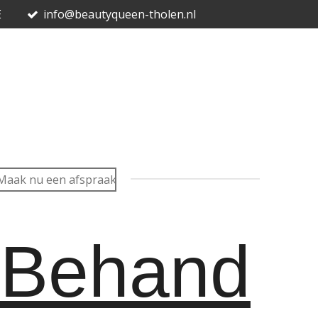
E
info@beautyqueen-tholen.nl
Maak nu een afspraak
Behand