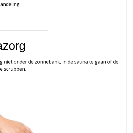
andeling.
________________________
azorg
g niet onder de zonnebank, in de sauna te gaan of de
te scrubben.