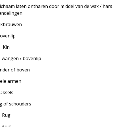
lichaam laten ontharen door middel van de wax / hars
andelingen
kbrauwen
ovenlip
Kin
n / wangen / bovenlip
nder of boven
ele armen
Oksels
g of schouders
Rug
Buik