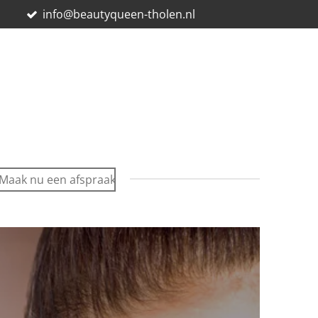
E
info@beautyqueen-tholen.nl
Maak nu een afspraak