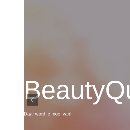
BeautyQ
Daar word je mooi van!