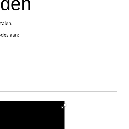
oden
talen.
des aan: