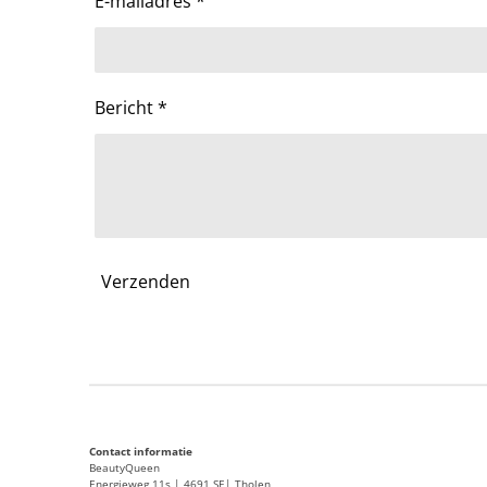
E-mailadres *
Bericht *
Verzenden
Contact informatie
BeautyQueen
Energieweg 11s | 4691 SE| Tholen