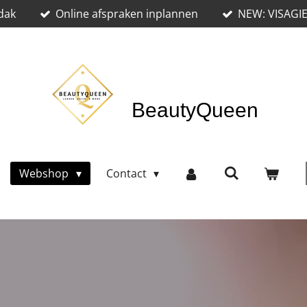
dak
Online afspraken inplannen
NEW: VISAGI
BeautyQueen
Webshop
Contact