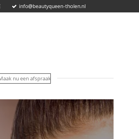
E
info@beautyqueen-tholen.nl
Maak nu een afspraak