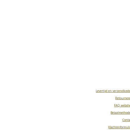
Levertijd en verzendkost
Retourner
FAQ websh
Betaalmethod
Conta
Klachtenformuli