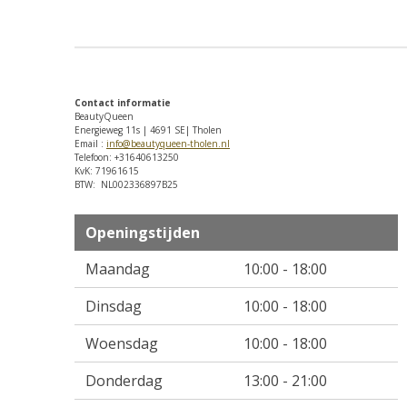
Contact informatie
BeautyQueen
Energieweg 11s | 4691 SE| Tholen
Email :
info@beautyqueen-tholen.nl
Telefoon: +31640613250
KvK: 71961615
BTW: NL002336897B25
Openingstijden
Maandag
10:00 - 18:00
Dinsdag
10:00 - 18:00
Woensdag
10:00 - 18:00
Donderdag
13:00 - 21:00