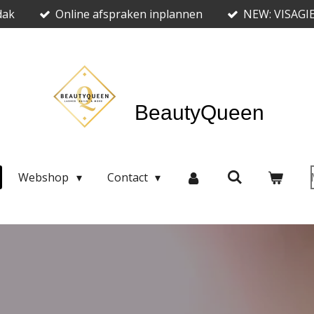
dak
Online afspraken inplannen
NEW: VISAGI
BeautyQueen
Webshop
Contact