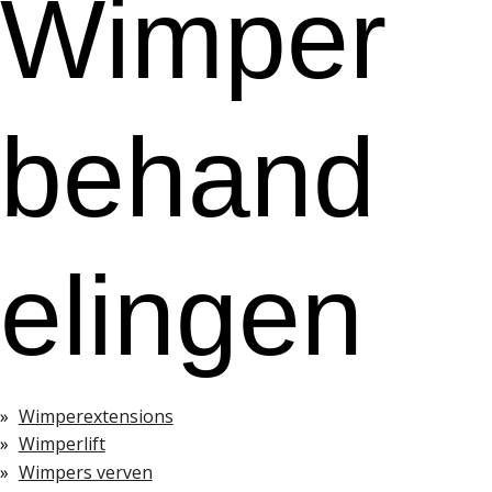
Wimper
behand
elingen
Wimperextensions
Wimperlift
Wimpers verven