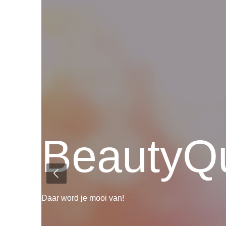
BeautyQ
Daar word je mooi van!