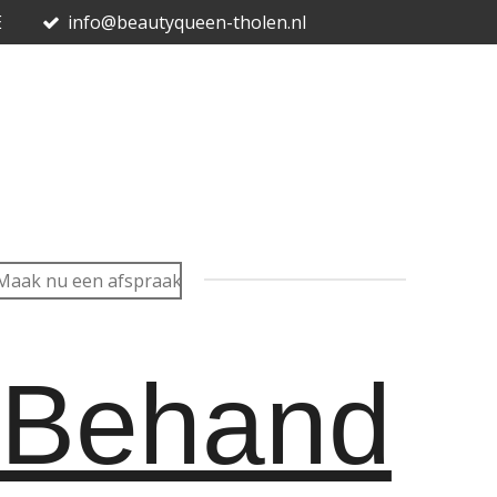
E
info@beautyqueen-tholen.nl
Maak nu een afspraak
Behand