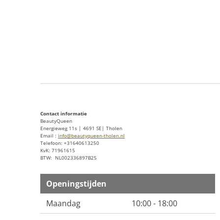
Contact informatie
BeautyQueen
Energieweg 11s | 4691 SE| Tholen
Email :
info@beautyqueen-tholen.nl
Telefoon: +31640613250
KvK: 71961615
BTW: NL002336897B25
Openingstijden
Maandag
10:00 - 18:00