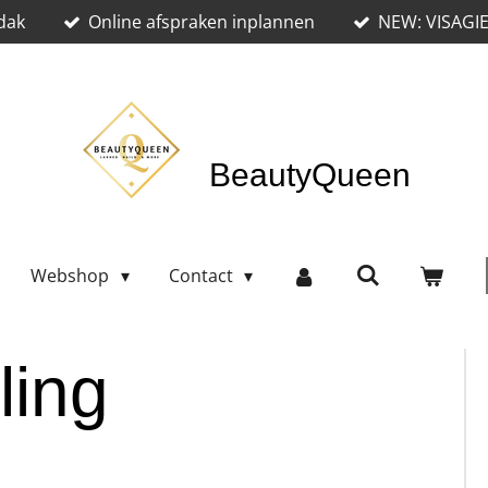
dak
Online afspraken inplannen
NEW: VISAGI
BeautyQueen
Webshop
Contact
ling