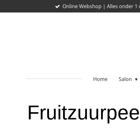
Online Webshop | Alles onder 1 
Ga
direct
naar
de
hoofdinhoud
Home
Salon
Fruitzuurpee