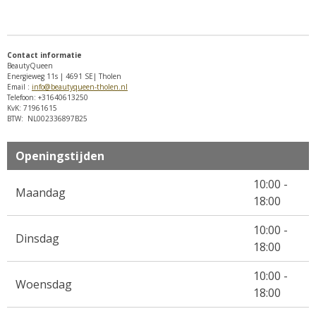
l
e
a
l
e
l
r
e
n
e
n
Contact informatie
BeautyQueen
Energieweg 11s | 4691 SE| Tholen
Email :
info@beautyqueen-tholen.nl
Telefoon: +31640613250
KvK: 71961615
BTW: NL002336897B25
Openingstijden
10:00 -
Maandag
18:00
10:00 -
Dinsdag
18:00
10:00 -
Woensdag
18:00