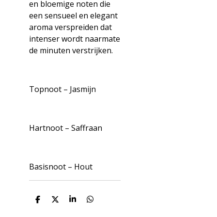
en bloemige noten die
een sensueel en elegant
aroma verspreiden dat
intenser wordt naarmate
de minuten verstrijken.
Topnoot – Jasmijn
Hartnoot – Saffraan
Basisnoot – Hout
D
D
S
D
e
e
h
e