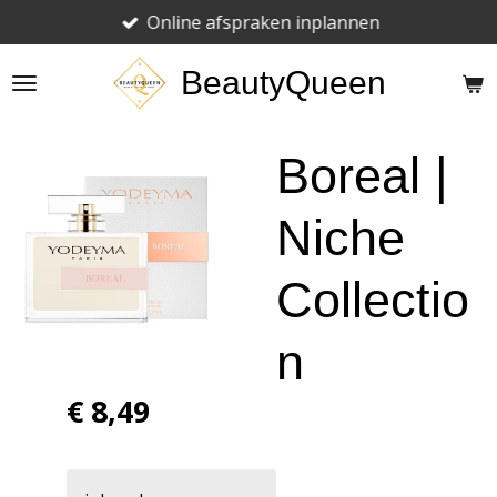
Online afspraken inplannen
Ga
direct
BeautyQueen
naar
de
hoofdinhoud
Boreal |
Niche
Collectio
n
€ 8,49