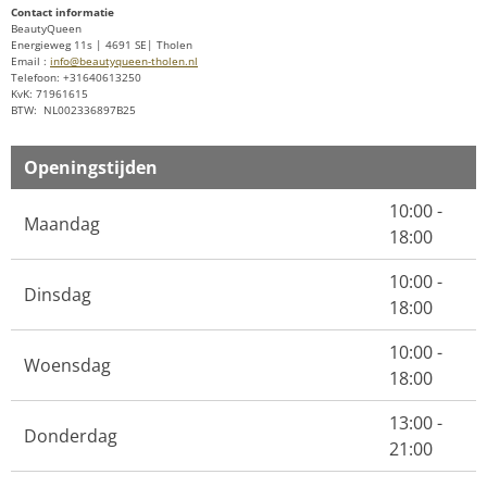
Contact informatie
BeautyQueen
Energieweg 11s | 4691 SE| Tholen
Email :
info@beautyqueen-tholen.nl
Telefoon: +31640613250
KvK: 71961615
BTW: NL002336897B25
Openingstijden
10:00 -
Maandag
18:00
10:00 -
Dinsdag
18:00
10:00 -
Woensdag
18:00
13:00 -
Donderdag
21:00