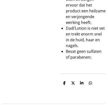
ervoor dat het
product een heilzame
en verjongende
werking heeft;
Dadi’Lotion is niet vet
en trekt enorm snel
in de huid, haar en
nagels.
Bevat geen sulfaten
of parabenen;
D
D
S
D
e
e
h
e
l
e
a
l
e
l
r
e
n
e
n