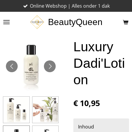
Online Webshop | Alles onder 1 dak
Ga
direct
BeautyQueen
naar
de
hoofdinhoud
Luxury
Dadi'Loti
on
€ 10,95
Inhoud