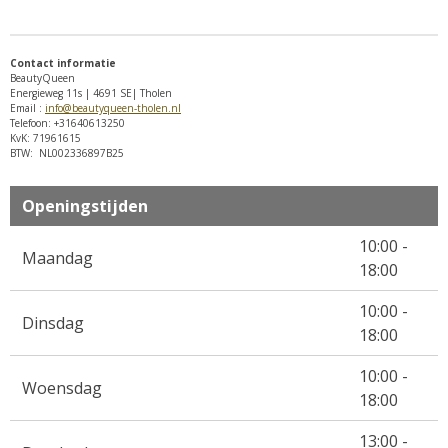
e
l
r
e
n
e
n
Contact informatie
BeautyQueen
Energieweg 11s | 4691 SE| Tholen
Email :
info@beautyqueen-tholen.nl
Telefoon: +31640613250
KvK: 71961615
BTW: NL002336897B25
Openingstijden
10:00 -
Maandag
18:00
10:00 -
Dinsdag
18:00
10:00 -
Woensdag
18:00
13:00 -