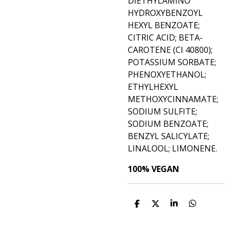
DIETHYLAMINO
HYDROXYBENZOYL
HEXYL BENZOATE;
CITRIC ACID; BETA-
CAROTENE (CI 40800);
POTASSIUM SORBATE;
PHENOXYETHANOL;
ETHYLHEXYL
METHOXYCINNAMATE;
SODIUM SULFITE;
SODIUM BENZOATE;
BENZYL SALICYLATE;
LINALOOL; LIMONENE.
100% VEGAN
D
D
S
D
e
e
h
e
l
e
a
l