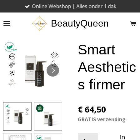
Online Webshop | Alles onder 1 dak
Ga
direct
BeautyQueen
naar
de
hoofdinhoud
Smart
Aesthetic
s firmer
€ 64,50
GRATIS verzending
In