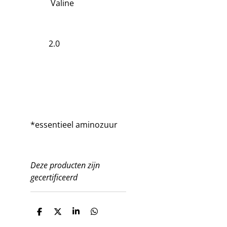
Valine
2.0
*essentieel aminozuur
Deze producten zijn
gecertificeerd
D
D
S
D
e
e
h
e