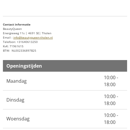
l
e
a
l
e
l
r
e
n
e
n
Contact informatie
BeautyQueen
Energieweg 11s | 4691 SE| Tholen
Email :
info@beautyqueen-tholen.nl
Telefoon: +31640613250
KvK: 71961615
BTW: NL002336897B25
Openingstijden
10:00 -
Maandag
18:00
10:00 -
Dinsdag
18:00
10:00 -
Woensdag
18:00