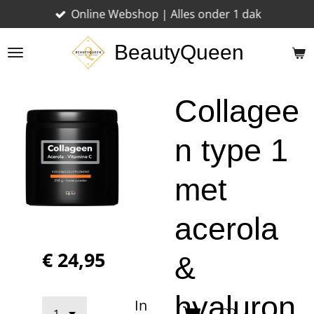
Online Webshop | Alles onder 1 dak
Ga
direct
BeautyQueen
naar
de
hoofdinhoud
Collagee
n type 1
met
acerola
€ 24,95
&
hyaluron
In