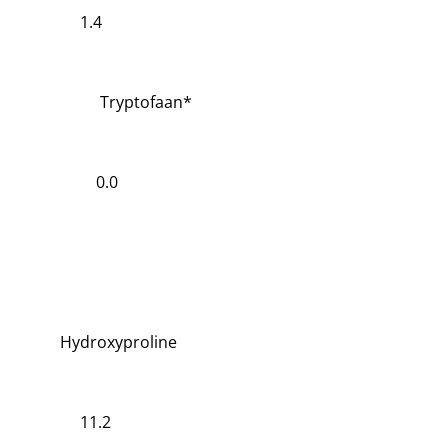
1.4
Tryptofaan*
0.0
Hydroxyproline
11.2