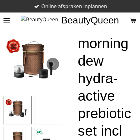
Online afspraken inplannen
Ga
direct
BeautyQueen
naar
de
hoofdinhoud
morning
dew
hydra-
active
prebiotic
set incl