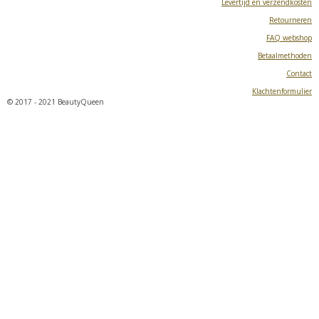
Levertijd en verzendkosten
Retourneren
FAQ webshop
Betaalmethoden
Contact
Klachtenformulier
© 2017 - 2021 BeautyQueen