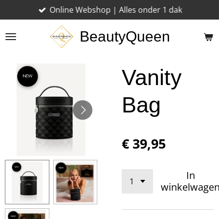
Online Webshop | Alles onder 1 dak
Ga
direct
BeautyQueen
naar
de
hoofdinhoud
Vanity
Bag
€ 39,95
In
winkelwage