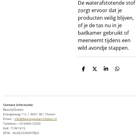
De waterafstotende stof
zorgt ervoor dat je
producten veilig blijven,
of je de tas nu in je
badkamer gebruikt of
meeneemt tijdens een
wild avondje stappen.
D
D
S
D
e
e
h
e
l
e
a
l
e
l
r
e
n
e
n
Contact informatie
BeautyQueen
Energieweg 11s | 4691 SE| Tholen
Email :
info@beautyqueen-tholen.nl
Telefoon: +31640613250
KvK: 71961615
BTW: NL002336897B25