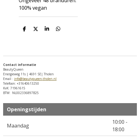
Ongeveer 48 branduren.
100% vegan
D
D
S
D
e
e
h
e
l
e
a
l
e
l
r
e
n
e
n
Contact informatie
BeautyQueen
Energieweg 11s | 4691 SE| Tholen
Email :
info@beautyqueen-tholen.nl
Telefoon: +31640613250
KvK: 71961615
BTW: NL002336897B25
Openingstijden
10:00 -
Maandag
18:00