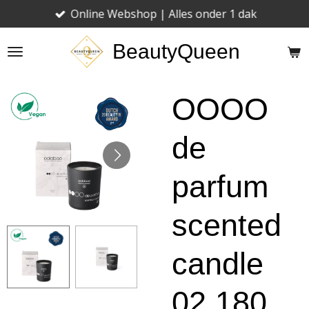
Online Webshop | Alles onder 1 dak
Ga
direct
BeautyQueen
naar
de
hoofdinhoud
OOOO
de
parfum
scented
candle
02 180