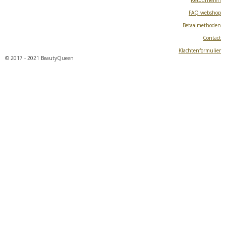
Retourneren
FAQ webshop
Betaalmethoden
Contact
Klachtenformulier
© 2017 - 2021 BeautyQueen