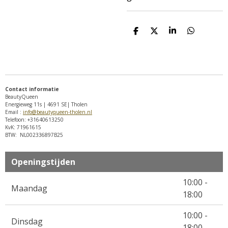
D
D
S
D
e
e
h
e
l
e
a
l
e
l
r
e
n
e
n
Contact informatie
BeautyQueen
Energieweg 11s | 4691 SE| Tholen
Email :
info@beautyqueen-tholen.nl
Telefoon: +31640613250
KvK: 71961615
BTW: NL002336897B25
Openingstijden
10:00 -
Maandag
18:00
10:00 -
Dinsdag
18:00