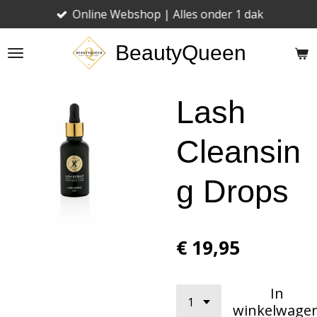
Online Webshop | Alles onder 1 dak
Ga
direct
BeautyQueen
naar
de
hoofdinhoud
Lash
Cleansin
g Drops
€ 19,95
In
winkelwage