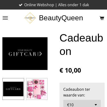
Online Webshop | Alles onder 1 dak
Ga
direct
BeautyQueen
naar
de
hoofdinhoud
Cadeaub
on
€ 10,00
Cadeaubon ter
waarde van: