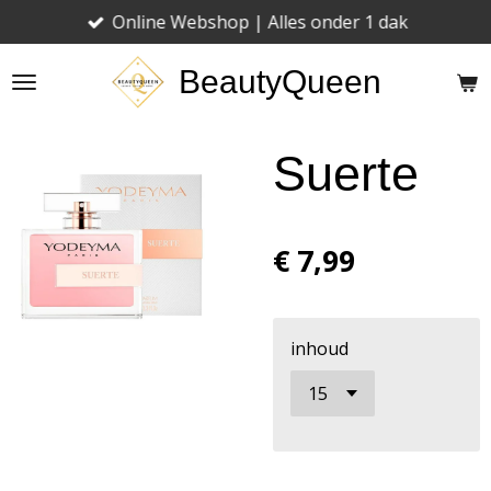
Online Webshop | Alles onder 1 dak
Ga
direct
BeautyQueen
naar
de
hoofdinhoud
Suerte
€ 7,99
inhoud