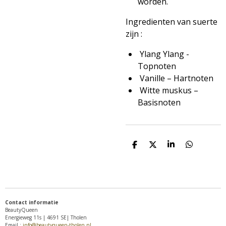
worden.
Ingredienten van suerte
zijn :
Ylang Ylang -
Topnoten
Vanille – Hartnoten
Witte muskus –
Basisnoten
D
D
S
D
e
e
h
e
l
e
a
l
e
l
r
e
n
e
n
Contact informatie
BeautyQueen
Energieweg 11s | 4691 SE| Tholen
Email :
info@beautyqueen-tholen.nl