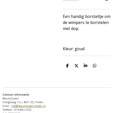
Een handig borsteltje om
de wimpers te borstelen
met dop.
Kleur: goud
D
D
S
D
e
e
h
e
l
e
a
l
e
l
r
e
n
e
n
Contact informatie
BeautyQueen
Energieweg 11s | 4691 SE| Tholen
Email :
info@beautyqueen-tholen.nl
Telefoon: +31640613250