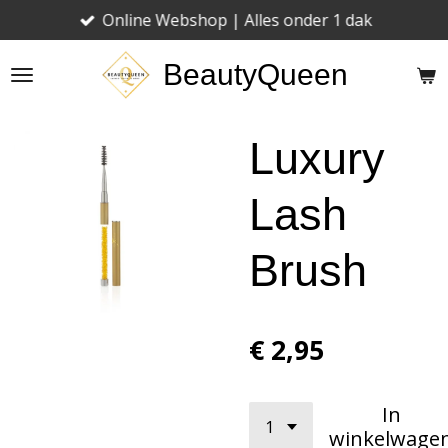
Online Webshop | Alles onder 1 dak
Ga
direct
BeautyQueen
naar
de
hoofdinhoud
Luxury
Lash
Brush
€ 2,95
In
winkelwage