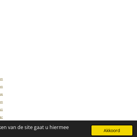
en
en
op
en
ct
er
ken van de site gaat u hiermee
Akkoord