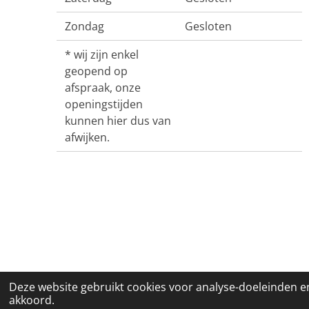
Zondag
Gesloten
* wij zijn enkel
geopend op
afspraak, onze
openingstijden
kunnen hier dus van
afwijken.
© 2017 - 2021 BeautyQueen
Deze website gebruikt cookies voor analyse-doeleinden en
akkoord.