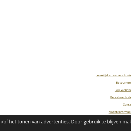
Levertijd en verzendkost
Retourner
FAQ websh
Betaalmethod
Conta
Klachtenformuli
/of het tonen van advertenties. Door gebruik te blijven ma