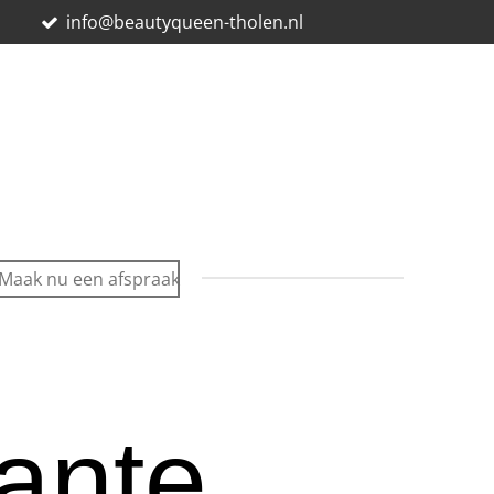
E
info@beautyqueen-tholen.nl
Maak nu een afspraak
ante