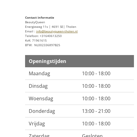
Contact informatie
BeautyQueen
Energieweg 11s | 4691 SE| Tholen
Email :
info@beautyqueen-tholen.nl
Telefoon: +31640613250
KvK: 71961615
BTW: NL002336897B25
Openingstijden
Maandag
10:00 - 18:00
Dinsdag
10:00 - 18:00
Woensdag
10:00 - 18:00
Donderdag
13:00 - 21:00
Vrijdag
10:00 - 18:00
Zaterdag
Gesloten