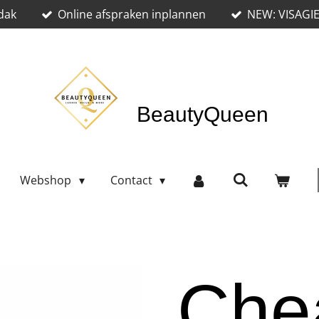
dak
Online afspraken inplannen
NEW: VISAGI
BeautyQueen
Webshop
Contact
Che