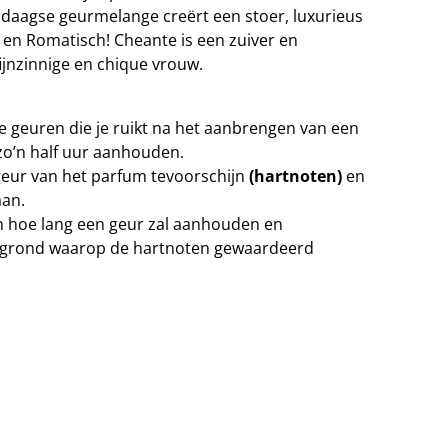
daagse geurmelange creërt een stoer, luxurieus
 en Romatisch! Cheante is een zuiver en
ijnzinnige en chique vrouw.
te geuren die je ruikt na het aanbrengen van een
zo’n half uur aanhouden.
eur van het parfum tevoorschijn
(hartnoten)
en
aan.
 hoe lang een geur zal aanhouden en
rgrond waarop de hartnoten gewaardeerd