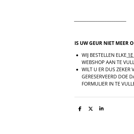
_____________________________
IS UW GEUR NIET MEER 
WIJ BESTELLEN ELKE
1E
WEBSHOP AAN TE VULL
WILT U ER DUS ZEKER 
GERESERVEERD DOE D
FORMULIER IN TE VULL
D
D
S
e
e
h
l
e
a
e
l
r
n
e