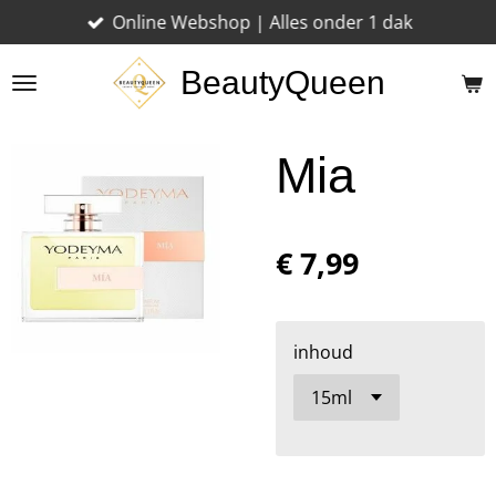
Online Webshop | Alles onder 1 dak
Ga
direct
BeautyQueen
naar
de
hoofdinhoud
Mia
€ 7,99
inhoud