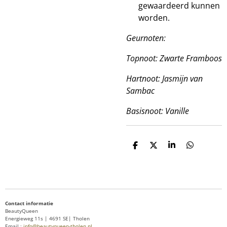
gewaardeerd kunnen
worden.
Geurnoten:
Topnoot: Zwarte Framboos
Hartnoot: Jasmijn van
Sambac
Basisnoot: Vanille
D
D
S
D
e
e
h
e
l
e
a
l
e
l
r
e
n
e
n
Contact informatie
BeautyQueen
Energieweg 11s | 4691 SE| Tholen
Email :
info@beautyqueen-tholen.nl