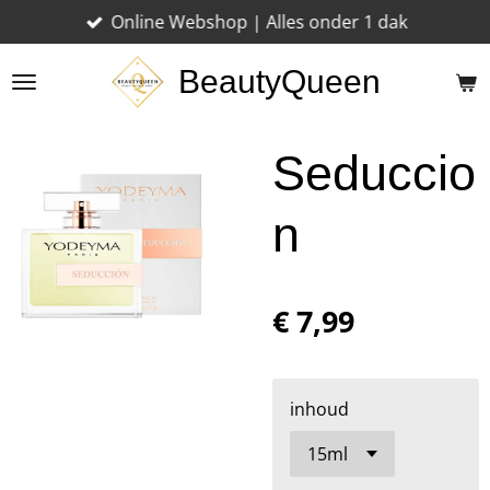
Online Webshop | Alles onder 1 dak
Ga
direct
BeautyQueen
naar
de
hoofdinhoud
Seduccio
n
€ 7,99
inhoud