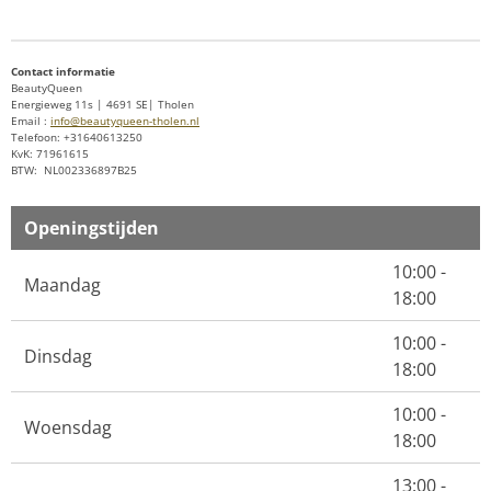
e
l
r
e
n
e
n
Contact informatie
BeautyQueen
Energieweg 11s | 4691 SE| Tholen
Email :
info@beautyqueen-tholen.nl
Telefoon: +31640613250
KvK: 71961615
BTW: NL002336897B25
Openingstijden
10:00 -
Maandag
18:00
10:00 -
Dinsdag
18:00
10:00 -
Woensdag
18:00
13:00 -