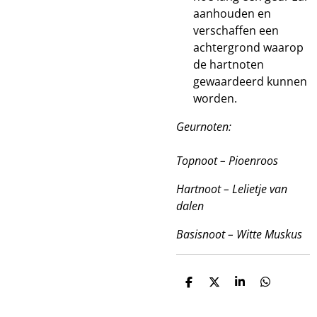
aanhouden en
verschaffen een
achtergrond waarop
de hartnoten
gewaardeerd kunnen
worden.
Geurnoten:
Topnoot – Pioenroos
Hartnoot – Lelietje van
dalen
Basisnoot – Witte Muskus
D
D
S
D
e
e
h
e
l
e
a
l