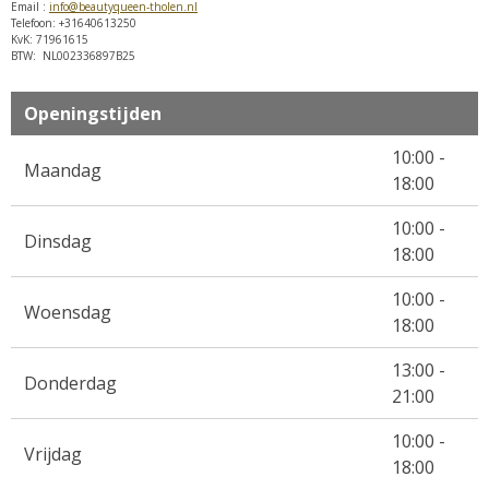
Email :
info@beautyqueen-tholen.nl
Telefoon: +31640613250
KvK: 71961615
BTW: NL002336897B25
Openingstijden
10:00 -
Maandag
18:00
10:00 -
Dinsdag
18:00
10:00 -
Woensdag
18:00
13:00 -
Donderdag
21:00
10:00 -
Vrijdag
18:00