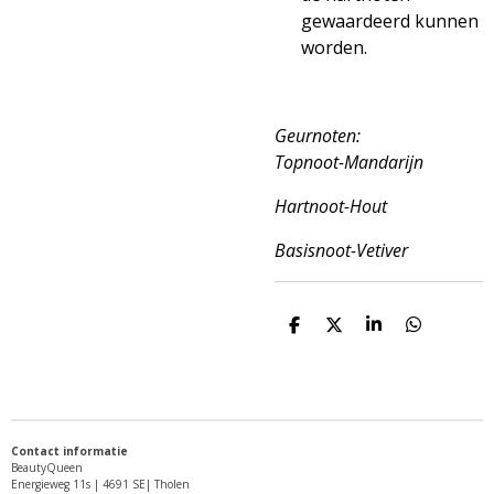
gewaardeerd kunnen
worden.
Geurnoten:
Topnoot-Mandarijn
Hartnoot-Hout
Basisnoot-Vetiver
D
D
S
D
e
e
h
e
l
e
a
l
e
l
r
e
n
e
n
Contact informatie
BeautyQueen
Energieweg 11s | 4691 SE| Tholen