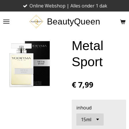
Online Webshop | Alles onder 1 dak
Ga
direct
BeautyQueen
naar
de
hoofdinhoud
Metal
Sport
€ 7,99
inhoud