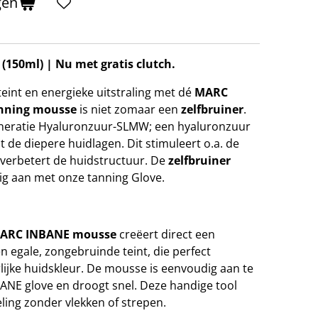
gen
(150ml) | Nu met gratis clutch.
eint en energieke uitstraling met dé
MARC
nning mousse
is niet zomaar een
zelfbruiner
.
eneratie Hyaluronzuur-SLMW; een hyaluronzuur
t de diepere huidlagen. Dit stimuleert o.a. de
verbetert de huidstructuur. De
zelfbruiner
g aan met onze tanning Glove.
ARC INBANE
mousse
creëert direct een
en egale, zongebruinde teint, die perfect
ijke huidskleur. De mousse is eenvoudig aan te
NE glove en droogt snel. Deze handige tool
ling zonder vlekken of strepen.