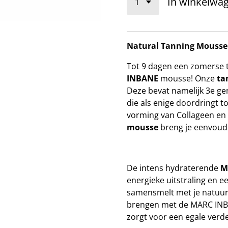
In winkelwa
Natural Tanning Mousse 
Tot 9 dagen een zomerse t
INBANE
mousse! Onze
ta
Deze bevat namelijk 3e g
die als enige doordringt to
vorming van Collageen en 
mousse
breng je eenvoudi
De intens hydraterende
M
energieke uitstraling en e
samensmelt met je natuurl
brengen met de MARC INBA
zorgt voor een egale verde