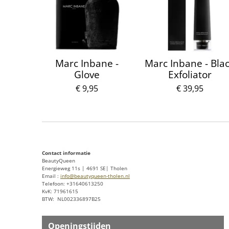
r
e
n
Marc Inbane -
Marc Inbane - Bla
Glove
Exfoliator
€ 9,95
€ 39,95
Contact informatie
BeautyQueen
Energieweg 11s | 4691 SE| Tholen
Email :
info@beautyqueen-tholen.nl
Telefoon: +31640613250
KvK: 71961615
BTW: NL002336897B25
Openingstijden