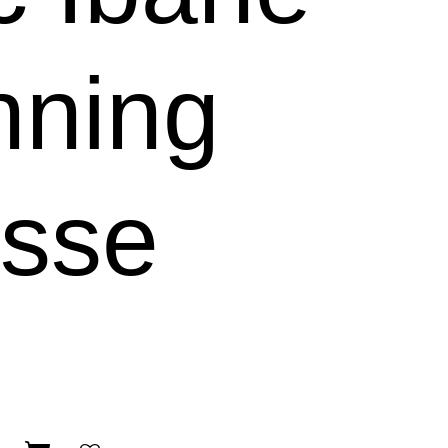
nning
sse