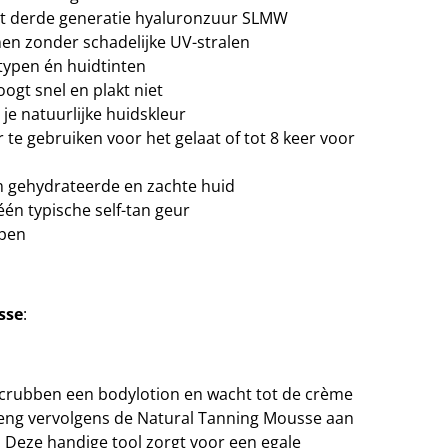
t derde generatie hyaluronzuur SLMW
nen zonder schadelijke UV-stralen
dtypen én huidtinten
oogt snel en plakt niet
e natuurlijke huidskleur
r te gebruiken voor het gelaat of tot 8 keer voor
m gehydrateerde en zachte huid
én typische self-tan geur
epen
sse
:
crubben een bodylotion en wacht tot de crème
reng vervolgens de Natural Tanning Mousse aan
Deze handige tool zorgt voor een egale