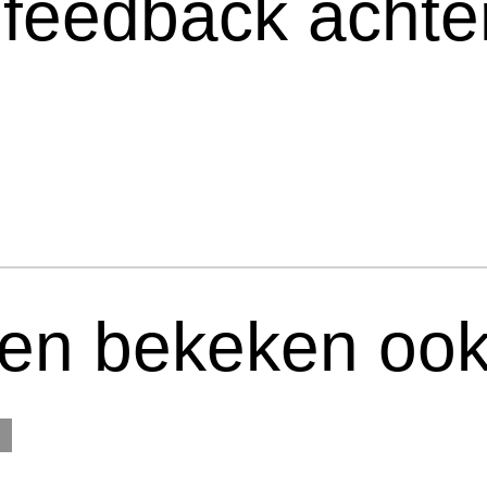
 feedback achter
ten bekeken ook