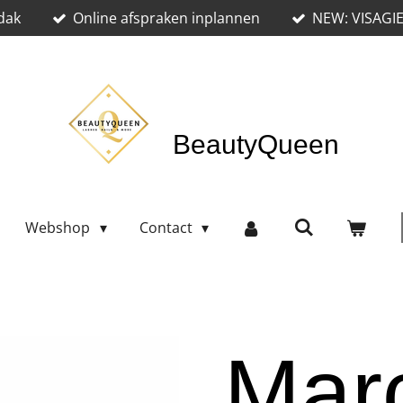
dak
Online afspraken inplannen
NEW: VISAGI
BeautyQueen
Webshop
Contact
Mar