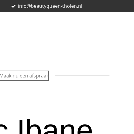
E
info@beautyqueen-tholen.nl
Maak nu een afspraak
c Ibane