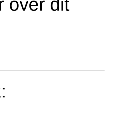
 over dit
: