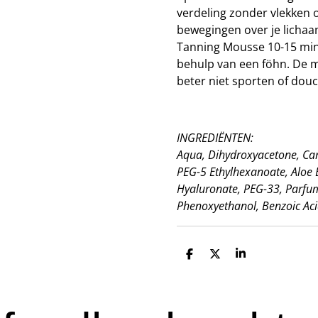
verdeling zonder vlekken o
bewegingen over je lichaam
Tanning Mousse 10-15 min
behulp van een föhn. De mou
beter niet sporten of dou
INGREDIËNTEN:
Aqua, Dihydroxyacetone, Cara
PEG-5 Ethylhexanoate, Aloe 
Hyaluronate, PEG-33, Parfum
Phenoxyethanol, Benzoic Aci
D
D
S
e
e
h
l
e
a
e
l
r
n
e