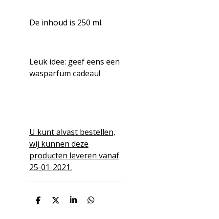
De inhoud is 250 ml.
Leuk idee: geef eens een
wasparfum cadeau!
U kunt alvast bestellen,
wij kunnen deze
producten leveren vanaf
25-01-2021.
D
D
S
D
e
e
h
e
l
e
a
l