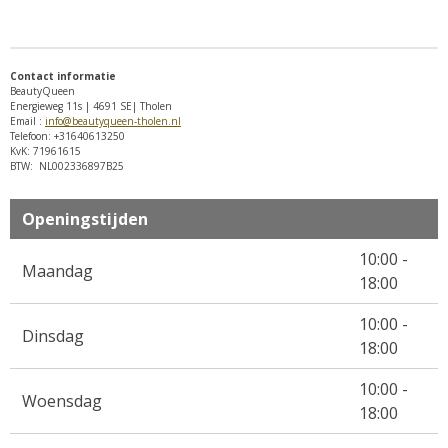
e
l
r
e
n
e
n
Contact informatie
BeautyQueen
Energieweg 11s | 4691 SE| Tholen
Email :
info@beautyqueen-tholen.nl
Telefoon: +31640613250
KvK: 71961615
BTW: NL002336897B25
Openingstijden
10:00 -
Maandag
18:00
10:00 -
Dinsdag
18:00
10:00 -
Woensdag
18:00