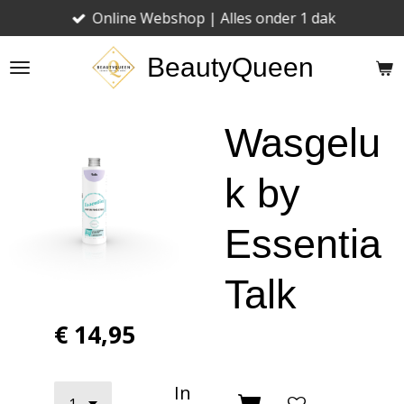
Online Webshop | Alles onder 1 dak
Ga
direct
BeautyQueen
naar
de
hoofdinhoud
Wasgelu
k by
Essentia
Talk
€ 14,95
In