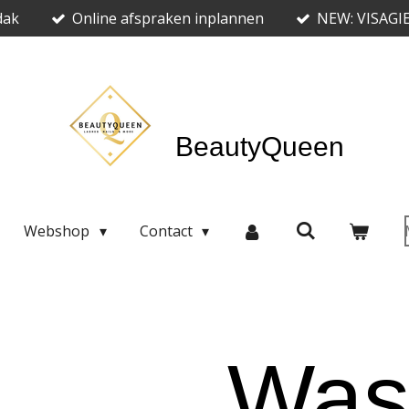
dak
Online afspraken inplannen
NEW: VISAGI
BeautyQueen
Webshop
Contact
Was