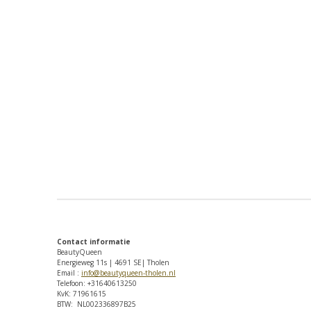
Contact informatie
BeautyQueen
Energieweg 11s | 4691 SE| Tholen
Email :
info@beautyqueen-tholen.nl
Telefoon: +31640613250
KvK: 71961615
BTW: NL002336897B25