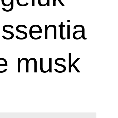
ssentia
te musk