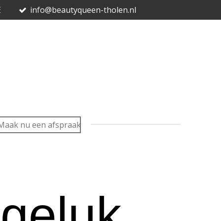
E
info@beautyqueen-tholen.nl
Maak nu een afspraak
geluk