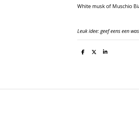
White musk of Muschio Bia
Leuk idee: geef eens een w
D
D
S
e
e
h
l
e
a
e
l
r
n
e