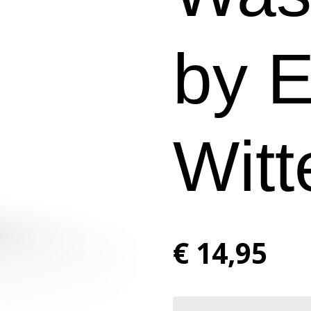
by E
Wit
€ 14,95