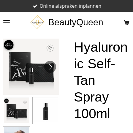
Online afspraken inplannen
Ga
direct
BeautyQueen
naar
de
hoofdinhoud
Hyaluron
ic Self-
Tan
Spray
100ml