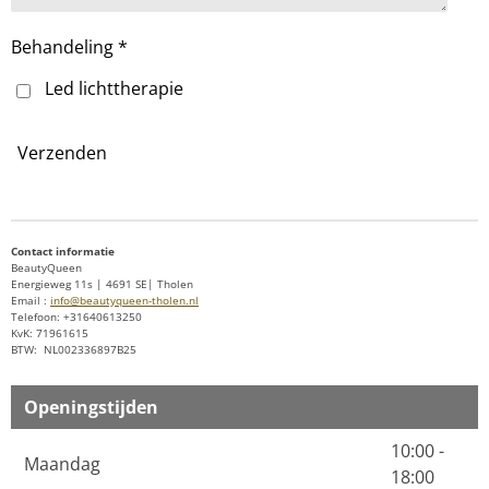
Behandeling *
Led lichttherapie
Verzenden
Contact informatie
BeautyQueen
Energieweg 11s | 4691 SE| Tholen
Email :
info@beautyqueen-tholen.nl
Telefoon: +31640613250
KvK: 71961615
BTW: NL002336897B25
Openingstijden
10:00 -
Maandag
18:00