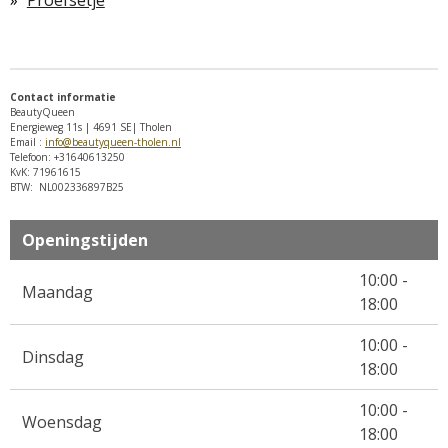
r
e
n
Contact informatie
BeautyQueen
Energieweg 11s | 4691 SE| Tholen
Email :
info@beautyqueen-tholen.nl
Telefoon: +31640613250
KvK: 71961615
BTW: NL002336897B25
Openingstijden
10:00 -
Maandag
18:00
10:00 -
Dinsdag
18:00
10:00 -
Woensdag
18:00