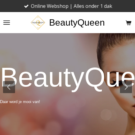
Online Webshop | Alles onder 1 dak
Ga
direct
BeautyQueen
naar
de
hoofdinhoud
BeautyQu
Daar word je mooi van!