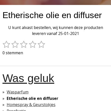
Etherische olie en diffuser
U kunt alvast bestellen, wij kunnen deze producten
leveren vanaf 25-01-2021
1
2
3
4
5
S
R
t
a
s
s
s
s
s
0 stemmen
e
t
t
t
t
t
t
m
i
m
e
e
e
e
e
n
e
g
r
r
r
r
r
Was geluk
n
:
r
r
r
r
0
e
e
e
e
s
Wasparfum
t
n
n
n
n
Etherische olie en diffuser
e
Homespray & Geurstokjes
r
Proefsetje